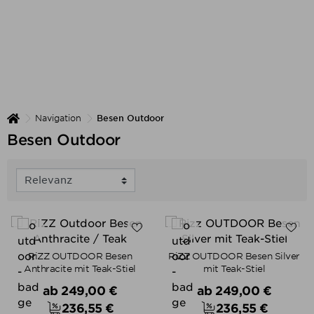
Navigation
Besen Outdoor
Besen Outdoor
RiZZ OUTDOOR Besen
RiZZ OUTDOOR Besen Silver
Anthracite mit Teak-Stiel
mit Teak-Stiel
Verkaufspreis
Verkaufspreis
ab
249,00 €
ab
249,00 €
236,55 €
236,55 €