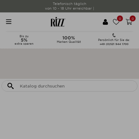
Telefonisch täglich
von 10 - 18 Uhr erreichbar |
0
0
Bis zu
100%
5%
Persönlich für Sie da:
Marken Qualität
extra sparen
+49 (0)521 944 1700