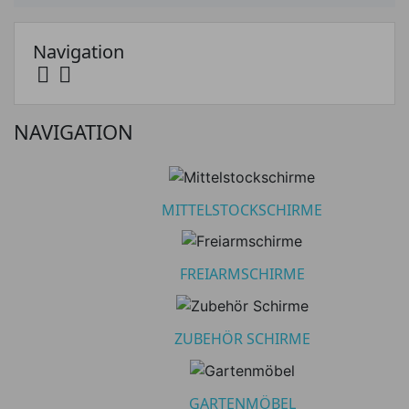
Navigation


Kategorien
Freiarmschirme
16
NAVIGATION
Untermenü umschalten
Gartenmöbel
61
Katalog und
2
Materialmuster
MITTELSTOCKSCHIRME
Leuchten | Accessoires
17
Mittelstockschirme
19
FREIARMSCHIRME
Untermenü umschalten
Zubehör Schirme
20
ZUBEHÖR SCHIRME
Preis
GARTENMÖBEL