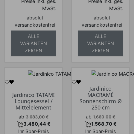
Preise inkl. ges.
Preise inkl. ges.
MwSt.
MwSt.
absolut
absolut
versandkostenfrei
versandkostenfrei
ALLE
ALLE
VARIANTEN
VARIANTEN
ZEIGEN
ZEIGEN
Jardinico
Jardinico TATAMI
MACRAMÉ
Loungesessel /
Sonnenschirm Ø
Mittelelement
250 cm
Verkaufspreis
Verkaufspreis
ab
ab
3.683,00 €
1.660,00 €
3.480,44 €
1.568,70 €
Preis
Preis
Ihr Spar-Preis
Ihr Spar-Preis