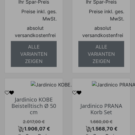
Ihr Spar-Preis
Ihr Spar-Preis
Preise inkl. ges.
Preise inkl. ges.
MwSt.
MwSt.
absolut
absolut
versandkostenfrei
versandkostenfrei
ALLE
ALLE
VARIANTEN
VARIANTEN
ZEIGEN
ZEIGEN
Jardinico KOBE
Beistelltisch Ø 50
Jardinico PRANA
cm
Korb Set
Verkaufspreis
Verkaufspreis
2.017,00 €
1.660,00 €
1.906,07 €
1.568,70 €
Preis
Preis