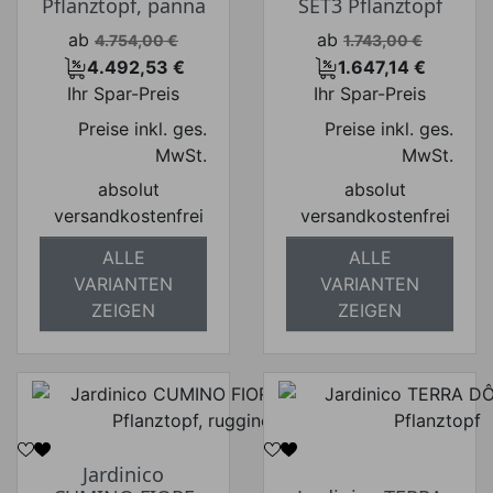
Pflanztopf, panna
SET3 Pflanztopf
Verkaufspreis
Verkaufspreis
ab
ab
4.754,00 €
1.743,00 €
4.492,53 €
1.647,14 €
Preis
Preis
Ihr Spar-Preis
Ihr Spar-Preis
Preise inkl. ges.
Preise inkl. ges.
MwSt.
MwSt.
absolut
absolut
versandkostenfrei
versandkostenfrei
ALLE
ALLE
VARIANTEN
VARIANTEN
ZEIGEN
ZEIGEN
Jardinico