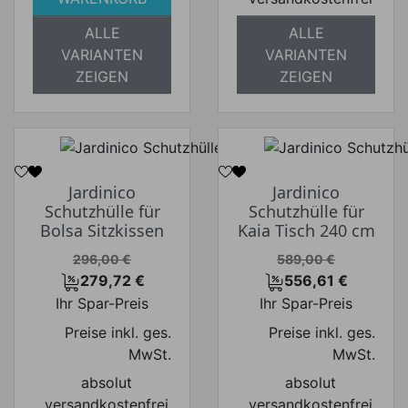
ALLE
ALLE
VARIANTEN
VARIANTEN
ZEIGEN
ZEIGEN
Jardinico
Jardinico
Schutzhülle für
Schutzhülle für
Bolsa Sitzkissen
Kaia Tisch 240 cm
Verkaufspreis
Verkaufspreis
296,00 €
589,00 €
279,72 €
556,61 €
Preis
Preis
Ihr Spar-Preis
Ihr Spar-Preis
Preise inkl. ges.
Preise inkl. ges.
MwSt.
MwSt.
absolut
absolut
versandkostenfrei
versandkostenfrei