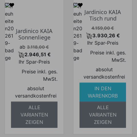
Jardinico KAIA
Tisch rund
Verkaufspreis
4.159,00 €
Jardinico KAIA
3.930,26 €
Sonnenliege
Preis
Ihr Spar-Preis
Verkaufspreis
ab
3.118,00 €
Preise inkl. ges.
2.946,51 €
Preis
MwSt.
Ihr Spar-Preis
absolut
Preise inkl. ges.
versandkostenfrei
MwSt.
absolut
IN DEN
versandkostenfrei
WARENKORB
ALLE
ALLE
VARIANTEN
VARIANTEN
ZEIGEN
ZEIGEN