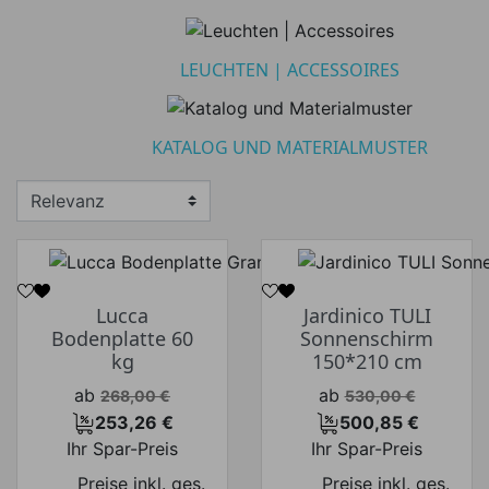
Preis von
Preis bis
€
€
LEUCHTEN | ACCESSOIRES
Hersteller
KATALOG UND MATERIALMUSTER
Lucca
Jardinico TULI
Bodenplatte 60
Sonnenschirm
kg
150*210 cm
Verkaufspreis
Verkaufspreis
ab
ab
268,00 €
530,00 €
253,26 €
500,85 €
Preis
Preis
Ihr Spar-Preis
Ihr Spar-Preis
Preise inkl. ges.
Preise inkl. ges.