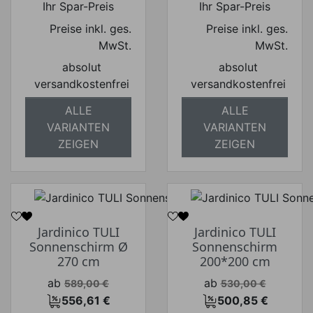
Ihr Spar-Preis
Ihr Spar-Preis
Preise inkl. ges.
Preise inkl. ges.
MwSt.
MwSt.
absolut
absolut
versandkostenfrei
versandkostenfrei
ALLE
ALLE
VARIANTEN
VARIANTEN
ZEIGEN
ZEIGEN
Jardinico TULI
Jardinico TULI
Sonnenschirm Ø
Sonnenschirm
270 cm
200*200 cm
Verkaufspreis
Verkaufspreis
ab
ab
589,00 €
530,00 €
556,61 €
500,85 €
Preis
Preis