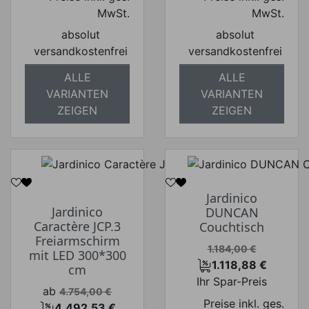
MwSt.
MwSt.
absolut
absolut
versandkostenfrei
versandkostenfrei
ALLE
ALLE
VARIANTEN
VARIANTEN
ZEIGEN
ZEIGEN
Jardinico
Jardinico
DUNCAN
Caractère JCP.3
Couchtisch
Freiarmschirm
Verkaufspreis
1.184,00 €
mit LED 300*300
1.118,88 €
cm
Preis
Ihr Spar-Preis
Verkaufspreis
ab
4.754,00 €
Preise inkl. ges.
4.492,53 €