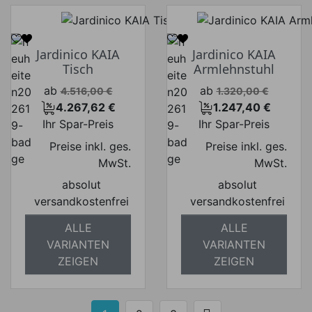
Jardinico KAIA
Jardinico KAIA
Tisch
Armlehnstuhl
Verkaufspreis
Verkaufspreis
ab
ab
4.516,00 €
1.320,00 €
4.267,62 €
1.247,40 €
Preis
Preis
Ihr Spar-Preis
Ihr Spar-Preis
Preise inkl. ges.
Preise inkl. ges.
MwSt.
MwSt.
absolut
absolut
versandkostenfrei
versandkostenfrei
ALLE
ALLE
VARIANTEN
VARIANTEN
ZEIGEN
ZEIGEN