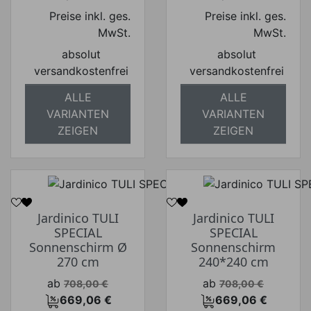
Preise inkl. ges.
Preise inkl. ges.
MwSt.
MwSt.
absolut
absolut
versandkostenfrei
versandkostenfrei
ALLE
ALLE
VARIANTEN
VARIANTEN
ZEIGEN
ZEIGEN
Jardinico TULI
Jardinico TULI
SPECIAL
SPECIAL
Sonnenschirm Ø
Sonnenschirm
270 cm
240*240 cm
Verkaufspreis
Verkaufspreis
ab
ab
708,00 €
708,00 €
669,06 €
669,06 €
Preis
Preis