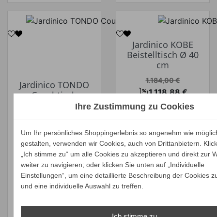
Jardinico KOBE
Beistelltisch Ø 40
cm
Verkaufspreis
1.184,00 €
Jardinico TONDO
1.118,88 €
Couchtisch
Preis
Ihr Spar-Preis
Ihre Zustimmung zu Cookies
Verkaufspreis
ab
3.326,00 €
Preise inkl. ges.
3.143,07 €
Preis
MwSt.
Um Ihr persönliches Shoppingerlebnis so angenehm wie möglic
Ihr Spar-Preis
gestalten, verwenden wir Cookies, auch von Drittanbietern. Klic
absolut
Preise inkl. ges.
„Ich stimme zu“ um alle Cookies zu akzeptieren und direkt zur 
versandkostenfrei
MwSt.
weiter zu navigieren; oder klicken Sie unten auf „Individuelle
absolut
IN DEN
Einstellungen“, um eine detaillierte Beschreibung der Cookies z
und eine individuelle Auswahl zu treffen.
versandkostenfrei
WARENKORB
ALLE
ALLE
Ich stimme zu