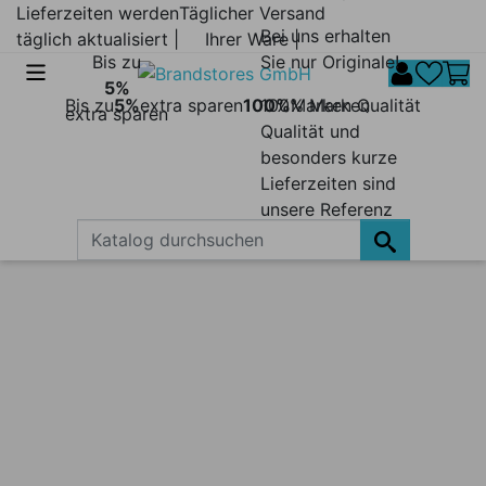
Lieferzeiten werden
Täglicher Versand
Bei uns erhalten
täglich aktualisiert |
Ihrer Ware |
Bis zu
Sie nur Originale!
5%
Bis zu
5%
extra sparen
100%
100% Marken
Marken Qualität
extra sparen
Qualität und
besonders kurze
Lieferzeiten sind
unsere Referenz