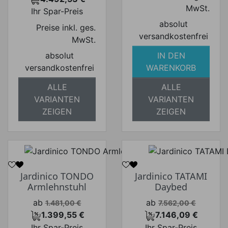
Preis
MwSt.
Ihr Spar-Preis
absolut
Preise inkl. ges.
versandkostenfrei
MwSt.
absolut
IN DEN
versandkostenfrei
WARENKORB
ALLE
ALLE
VARIANTEN
VARIANTEN
ZEIGEN
ZEIGEN
Jardinico TONDO
Jardinico TATAMI
Armlehnstuhl
Daybed
Verkaufspreis
Verkaufspreis
ab
ab
1.481,00 €
7.562,00 €
1.399,55 €
7.146,09 €
Preis
Preis
Ihr Spar-Preis
Ihr Spar-Preis