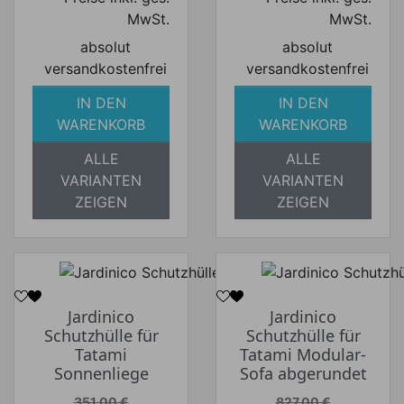
MwSt.
MwSt.
absolut
absolut
versandkostenfrei
versandkostenfrei
IN DEN
IN DEN
WARENKORB
WARENKORB
ALLE
ALLE
VARIANTEN
VARIANTEN
ZEIGEN
ZEIGEN
Jardinico
Jardinico
Schutzhülle für
Schutzhülle für
Tatami
Tatami Modular-
Sonnenliege
Sofa abgerundet
Verkaufspreis
Verkaufspreis
351,00 €
827,00 €