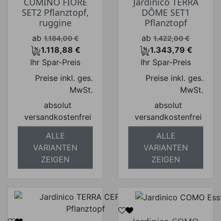
CUMINO FIORE
Jardinico TERRA
SET2 Pflanztopf,
DÔME SET1
ruggine
Pflanztopf
Verkaufspreis
Verkaufspreis
ab
ab
1.184,00 €
1.422,00 €
1.118,88 €
1.343,79 €
Preis
Preis
Ihr Spar-Preis
Ihr Spar-Preis
Preise inkl. ges.
Preise inkl. ges.
MwSt.
MwSt.
absolut
absolut
versandkostenfrei
versandkostenfrei
ALLE
ALLE
VARIANTEN
VARIANTEN
ZEIGEN
ZEIGEN