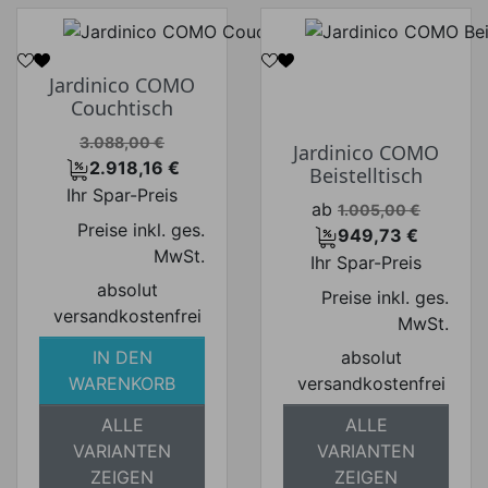
Jardinico COMO
Couchtisch
Verkaufspreis
3.088,00 €
Jardinico COMO
2.918,16 €
Beistelltisch
Preis
Ihr Spar-Preis
Verkaufspreis
ab
1.005,00 €
Preise inkl. ges.
949,73 €
Preis
MwSt.
Ihr Spar-Preis
absolut
Preise inkl. ges.
versandkostenfrei
MwSt.
IN DEN
absolut
WARENKORB
versandkostenfrei
ALLE
ALLE
VARIANTEN
VARIANTEN
ZEIGEN
ZEIGEN