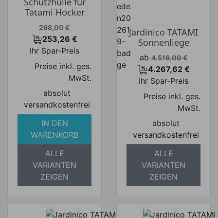
Schutzhülle für
Tatami Hocker
Verkaufspreis
268,00 €
Jardinico TATAMI
253,26 €
Sonnenliege
Preis
Ihr Spar-Preis
Verkaufspreis
ab
4.516,00 €
Preise inkl. ges.
4.267,62 €
Preis
MwSt.
Ihr Spar-Preis
absolut
Preise inkl. ges.
versandkostenfrei
MwSt.
IN DEN
absolut
WARENKORB
versandkostenfrei
ALLE
ALLE
VARIANTEN
VARIANTEN
ZEIGEN
ZEIGEN