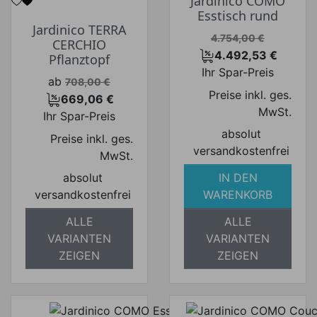
Jardinico COMO
Esstisch rund
Jardinico TERRA
Verkaufspreis
4.754,00 €
CERCHIO
4.492,53 €
Pflanztopf
Preis
Ihr Spar-Preis
Verkaufspreis
ab
708,00 €
Preise inkl. ges.
669,06 €
Preis
MwSt.
Ihr Spar-Preis
absolut
Preise inkl. ges.
versandkostenfrei
MwSt.
absolut
IN DEN
versandkostenfrei
WARENKORB
ALLE
ALLE
VARIANTEN
VARIANTEN
ZEIGEN
ZEIGEN