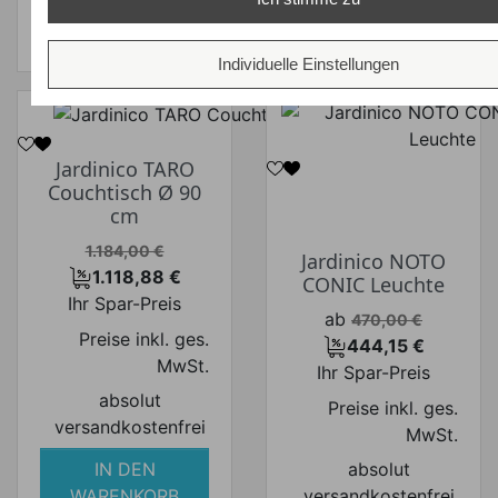
VARIANTEN
VARIANTEN
ZEIGEN
ZEIGEN
Individuelle Einstellungen
Jardinico TARO
Couchtisch Ø 90
cm
Verkaufspreis
1.184,00 €
Jardinico NOTO
1.118,88 €
CONIC Leuchte
Preis
Ihr Spar-Preis
Verkaufspreis
ab
470,00 €
Preise inkl. ges.
444,15 €
Preis
MwSt.
Ihr Spar-Preis
absolut
Preise inkl. ges.
versandkostenfrei
MwSt.
IN DEN
absolut
WARENKORB
versandkostenfrei