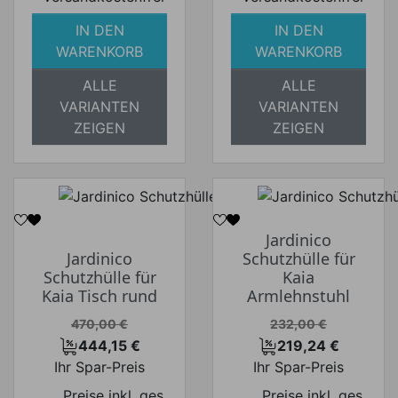
IN DEN
IN DEN
WARENKORB
WARENKORB
ALLE
ALLE
VARIANTEN
VARIANTEN
ZEIGEN
ZEIGEN
Jardinico
Jardinico
Schutzhülle für
Schutzhülle für
Kaia
Kaia Tisch rund
Armlehnstuhl
Verkaufspreis
Verkaufspreis
470,00 €
232,00 €
444,15 €
219,24 €
Preis
Preis
Ihr Spar-Preis
Ihr Spar-Preis
Preise inkl. ges.
Preise inkl. ges.