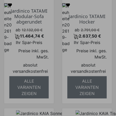
Jardinico TATAMI
Modular-Sofa
Jardinico TATAMI
abgerundet
Hocker
Verkaufspreis
Verkaufspreis
ab
ab
12.132,00 €
2.791,00 €
11.464,74 €
2.637,50 €
Preis
Preis
Ihr Spar-Preis
Ihr Spar-Preis
Preise inkl. ges.
Preise inkl. ges.
MwSt.
MwSt.
absolut
absolut
versandkostenfrei
versandkostenfrei
ALLE
ALLE
VARIANTEN
VARIANTEN
ZEIGEN
ZEIGEN