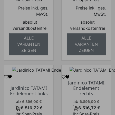
Preise inkl. ges.
Preise inkl. ges.
MwSt.
MwSt.
absolut
absolut
versandkostenfrei
versandkostenfrei
ALLE
ALLE
VARIANTEN
VARIANTEN
ZEIGEN
ZEIGEN
Jardinico TATAMI
Jardinico TATAMI
Endelement
Endelement links
rechts
Verkaufspreis
Verkaufspreis
ab
ab
6.896,00 €
6.896,00 €
6.516,72 €
6.516,72 €
Preis
Preis
Ihr Spar-Preis
Ihr Spar-Preis