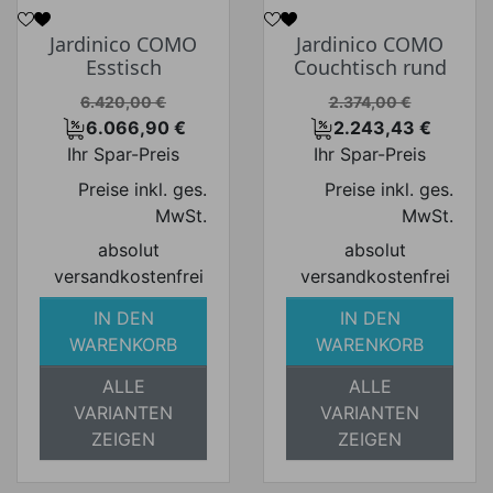
Jardinico COMO
Jardinico COMO
Esstisch
Couchtisch rund
Verkaufspreis
Verkaufspreis
6.420,00 €
2.374,00 €
6.066,90 €
2.243,43 €
Preis
Preis
Ihr Spar-Preis
Ihr Spar-Preis
Preise inkl. ges.
Preise inkl. ges.
MwSt.
MwSt.
absolut
absolut
versandkostenfrei
versandkostenfrei
IN DEN
IN DEN
WARENKORB
WARENKORB
ALLE
ALLE
VARIANTEN
VARIANTEN
ZEIGEN
ZEIGEN