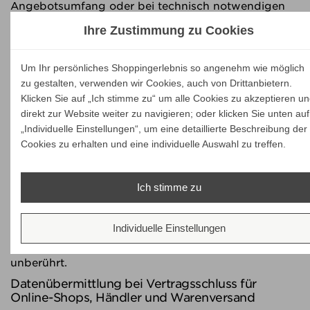
Angebotsumfang oder bei technisch notwendigen
Änderungen nutzen wir die bei der Registrierung
Ihre Zustimmung zu Cookies
angegebene E-Mail-Adresse, um Sie auf diesem
Wege zu informieren.
Um Ihr persönliches Shoppingerlebnis so angenehm wie möglich
Die Verarbeitung der bei der Registrierung
zu gestalten, verwenden wir Cookies, auch von Drittanbietern.
eingegebenen Daten erfolgt auf Grundlage Ihrer
Klicken Sie auf „Ich stimme zu“ um alle Cookies zu akzeptieren u
Einwilligung (Art. 6 Abs. 1 lit. a DSGVO). Sie können
direkt zur Website weiter zu navigieren; oder klicken Sie unten auf
eine von Ihnen erteilte Einwilligung jederzeit
„Individuelle Einstellungen“, um eine detaillierte Beschreibung der
widerrufen. Dazu reicht eine formlose Mitteilung per
Cookies zu erhalten und eine individuelle Auswahl zu treffen.
E-Mail an uns. Die Rechtmäßigkeit der bereits
erfolgten Datenverarbeitung bleibt vom Widerruf
unberührt.
Ich stimme zu
Die bei der Registrierung erfassten Daten werden
von uns gespeichert, solange Sie auf unserer Website
Individuelle Einstellungen
registriert sind und werden anschließend gelöscht.
Gesetzliche Aufbewahrungsfristen bleiben
unberührt.
Datenübermittlung bei Vertragsschluss für
Online-Shops, Händler und Warenversand