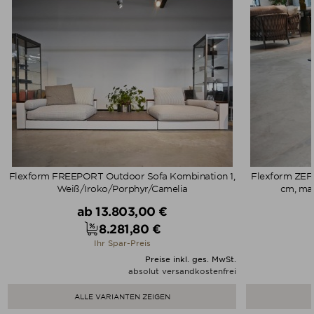
Flexform FREEPORT Outdoor Sofa Kombination 1,
Flexform ZEF
Weiß/Iroko/Porphyr/Camelia
cm, mat
Verkaufspreis
ab
13.803,00 €
8.281,80 €
Preis
Ihr Spar-Preis
Preise inkl. ges. MwSt.
absolut versandkostenfrei
ALLE VARIANTEN ZEIGEN