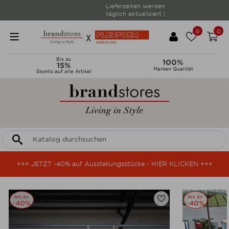
Lieferzeiten werden
täglich aktualisiert |
0
0
Bis zu
100%
15%
Marken Qualität
Skonto auf alle Artikel
+++ JETZT -40% auf Ausstellungsstücke - HIER KLICKEN +++
bis zu
bis zu
-40%
-40%