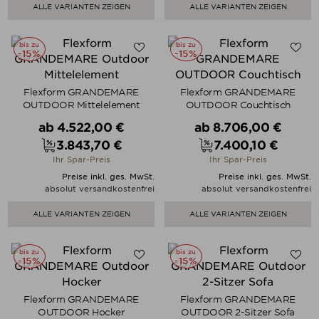
ALLE VARIANTEN ZEIGEN
ALLE VARIANTEN ZEIGEN
bis zu
bis zu
-15%
-15%
Flexform GRANDEMARE
Flexform GRANDEMARE
OUTDOOR Mittelelement
OUTDOOR Couchtisch
Verkaufspreis
Verkaufspreis
ab
4.522,00 €
ab
8.706,00 €
3.843,70 €
7.400,10 €
Preis
Preis
Ihr Spar-Preis
Ihr Spar-Preis
Preise inkl. ges. MwSt.
Preise inkl. ges. MwSt.
absolut versandkostenfrei
absolut versandkostenfrei
ALLE VARIANTEN ZEIGEN
ALLE VARIANTEN ZEIGEN
bis zu
bis zu
-15%
-15%
Flexform GRANDEMARE
Flexform GRANDEMARE
OUTDOOR Hocker
OUTDOOR 2-Sitzer Sofa