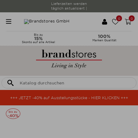
Lieferzeiten werden
täglich aktualisiert |
0
0
Bis zu
100%
15%
Marken Qualität
Skonto auf alle Artikel
+++ JETZT -40% auf Ausstellungsstücke - HIER KLICKEN +++
bis zu
-40%