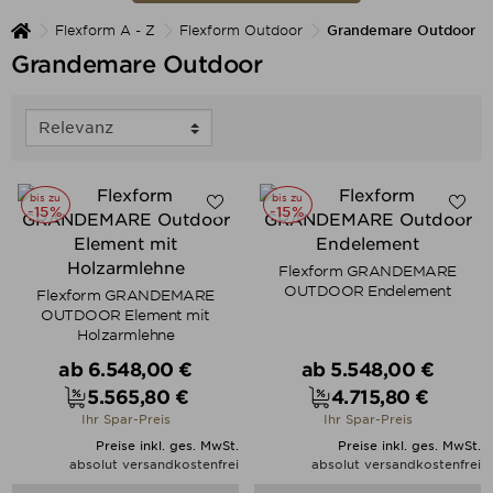
Flexform A - Z
Flexform Outdoor
Grandemare Outdoor
Grandemare Outdoor
bis zu
bis zu
-15%
-15%
Flexform GRANDEMARE
OUTDOOR Endelement
Flexform GRANDEMARE
OUTDOOR Element mit
Holzarmlehne
Verkaufspreis
Verkaufspreis
ab
6.548,00 €
ab
5.548,00 €
5.565,80 €
4.715,80 €
Preis
Preis
Ihr Spar-Preis
Ihr Spar-Preis
Preise inkl. ges. MwSt.
Preise inkl. ges. MwSt.
absolut versandkostenfrei
absolut versandkostenfrei