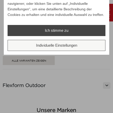
navigieren; oder klicken Sie unten auf „Individuelle
FILTER
Einstellungen“, um eine detaillierte Beschreibung der
Flexform GRANDEMARE
Cookies zu erhalten und eine individuelle Auswahl zu treffen.
OUTDOOR Wurfkissen 40 x 40
cm
Verkaufspreis
ab
258,00 €
Ich stimme zu
219,30 €
Preis
Ihr Spar-Preis
Individuelle Einstellungen
Preise inkl. ges. MwSt.
absolut versandkostenfrei
ALLE VARIANTEN ZEIGEN

Flexform Outdoor
Unsere Marken