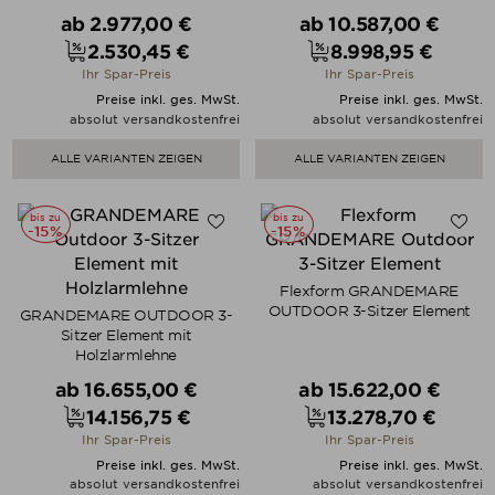
Verkaufspreis
Verkaufspreis
ab
2.977,00 €
ab
10.587,00 €
2.530,45 €
8.998,95 €
Preis
Preis
Ihr Spar-Preis
Ihr Spar-Preis
Preise inkl. ges. MwSt.
Preise inkl. ges. MwSt.
absolut versandkostenfrei
absolut versandkostenfrei
ALLE VARIANTEN ZEIGEN
ALLE VARIANTEN ZEIGEN
bis zu
bis zu
-15%
-15%
Flexform GRANDEMARE
OUTDOOR 3-Sitzer Element
GRANDEMARE OUTDOOR 3-
Sitzer Element mit
Holzlarmlehne
Verkaufspreis
Verkaufspreis
ab
16.655,00 €
ab
15.622,00 €
14.156,75 €
13.278,70 €
Preis
Preis
Ihr Spar-Preis
Ihr Spar-Preis
Preise inkl. ges. MwSt.
Preise inkl. ges. MwSt.
absolut versandkostenfrei
absolut versandkostenfrei