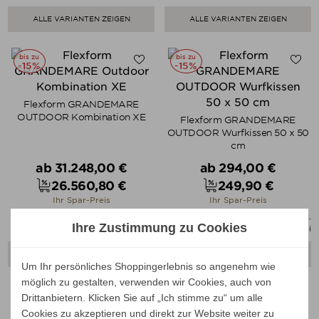
ALLE VARIANTEN ZEIGEN
ALLE VARIANTEN ZEIGEN
bis zu
bis zu
-15%
-15%
Flexform GRANDEMARE
OUTDOOR Kombination XE
Flexform GRANDEMARE
OUTDOOR Wurfkissen 50 x 50
cm
Verkaufspreis
Verkaufspreis
ab
31.248,00 €
ab
294,00 €
26.560,80 €
249,90 €
Preis
Preis
Ihr Spar-Preis
Ihr Spar-Preis
Preise inkl. ges. MwSt.
Preise inkl. ges. MwSt.
Ihre Zustimmung zu Cookies
absolut versandkostenfrei
absolut versandkostenfrei
ALLE VARIANTEN ZEIGEN
ALLE VARIANTEN ZEIGEN
Um Ihr persönliches Shoppingerlebnis so angenehm wie
möglich zu gestalten, verwenden wir Cookies, auch von
bis zu
Drittanbietern. Klicken Sie auf „Ich stimme zu“ um alle
-15%
Cookies zu akzeptieren und direkt zur Website weiter zu