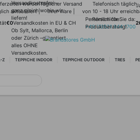
Versandkostenfrei –
eferzeiten werden
Täglicher Versand
Telefonisch täglich
J
ganz gleich wohin wir
lich aktualisiert |
Ihrer Ware |
von 10 - 18 Uhr erreichb
liefern!
Persönlich für Sie da:
Persönliche
tät
€0
Versandkosten in EU & CH
2
Produktberatung!
+49 (0)521 944 1700
Ob Sylt, Mallorca, Berlin
oder Zürich –garantiert
alles OHNE
Versandkosten.
-Z
TEPPICHE INDOOR
TEPPICHE OUTDOOR
TRES
P
NEUHEITEN