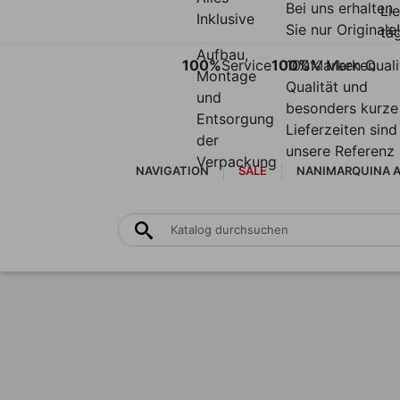
Bei uns erhalten
Li
Inklusive
Sie nur Originale!
täg
Aufbau,
100%
Service
100%
100% Marken
Marken Quali
Montage
Qualität und
und
besonders kurze
Entsorgung
Lieferzeiten sind
der
unsere Referenz
Verpackung
NAVIGATION
SALE
NANIMARQUINA A