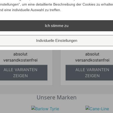
instellungen“, um eine detaillierte Beschreibung der Cookies zu erhalte
nd eine individuelle Auswahl zu treffen.
nanimarquina TONES
nanimarquina TONE
Ich stimme zu
TUFTING 2 Teppich
TUFTING 3 Teppich
ab
3.088,00 €
ab
3.088,00 €
Preis
Individuelle Einstellungen
Preis
Preise inkl. ges. MwSt.
Preise inkl. ges. M
absolut
absolut
versandkostenfrei
versandkostenfrei
ALLE VARIANTEN
ALLE VARIANTEN
ZEIGEN
ZEIGEN
Unsere Marken