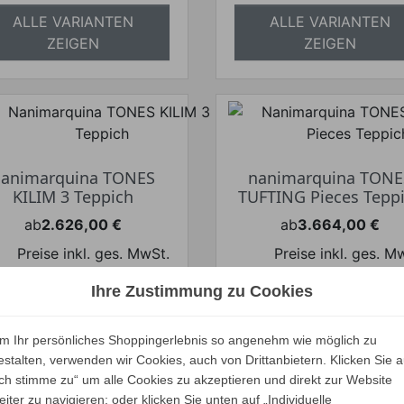
ALLE VARIANTEN
ALLE VARIANTEN
ZEIGEN
ZEIGEN
nanimarquina TONES
nanimarquina TONE
KILIM 3 Teppich
TUFTING Pieces Tepp
ab
2.626,00 €
ab
3.664,00 €
Preis
Preis
Preise inkl. ges. MwSt.
Preise inkl. ges. M
absolut
absolut
Ihre Zustimmung zu Cookies
versandkostenfrei
versandkostenfrei
ALLE VARIANTEN
ALLE VARIANTEN
m Ihr persönliches Shoppingerlebnis so angenehm wie möglich zu
ZEIGEN
ZEIGEN
estalten, verwenden wir Cookies, auch von Drittanbietern. Klicken Sie a
Ich stimme zu“ um alle Cookies zu akzeptieren und direkt zur Website
eiter zu navigieren; oder klicken Sie unten auf „Individuelle