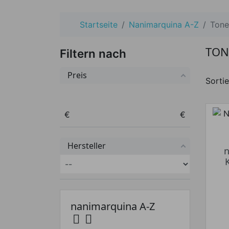
Startseite
Nanimarquina A-Z
Tone
TON
Filtern nach
Preis
Sortie
Preis von
Preis bis
€
€
Hersteller
nanimarquina A-Z

