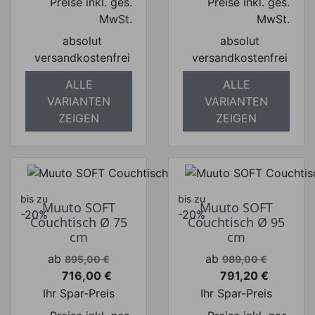
Preise inkl. ges.
Preise inkl. ges.
MwSt.
MwSt.
absolut
absolut
versandkostenfrei
versandkostenfrei
ALLE
ALLE
VARIANTEN
VARIANTEN
ZEIGEN
ZEIGEN
bis zu
bis zu
Muuto SOFT
Muuto SOFT
-20%
-20%
Couchtisch Ø 75
Couchtisch Ø 95
cm
cm
Verkaufspreis
Verkaufspreis
ab
ab
895,00 €
989,00 €
716,00 €
791,20 €
Preis
Preis
Ihr Spar-Preis
Ihr Spar-Preis