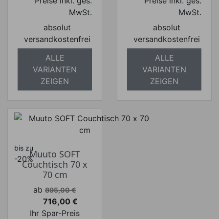
Preise inkl. ges.
Preise inkl. ges.
MwSt.
MwSt.
absolut
absolut
versandkostenfrei
versandkostenfrei
ALLE
ALLE
VARIANTEN
VARIANTEN
ZEIGEN
ZEIGEN
bis zu
Muuto SOFT
-20%
Couchtisch 70 x
70 cm
Verkaufspreis
ab
895,00 €
716,00 €
Preis
Ihr Spar-Preis