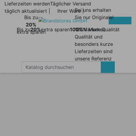
Lieferzeiten werden
Täglicher Versand
Bei uns erhalten
täglich aktualisiert |
Ihrer Ware |
Bis zu
Sie nur Originale!
20%
Bis zu
20%
extra sparen
100%
100% Marken
Marken Qualität
extra sparen
Qualität und
besonders kurze
Lieferzeiten sind
unsere Referenz