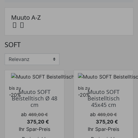
Muuto A-Z


Preis
SOFT
Preis von
Preis bis
€
€
Hersteller
bis zu
bis zu
Muuto SOFT
Muuto SOFT
-20%
-20%
Beistelltisch Ø 48
Beistelltisch
cm
45x45 cm
Verkaufspreis
Verkaufspreis
ab
ab
469,00 €
469,00 €
375,20 €
375,20 €
Preis
Preis
Ihr Spar-Preis
Ihr Spar-Preis