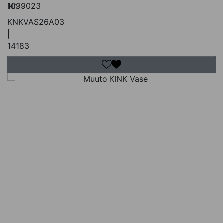
Nr.:
1099023
KNKVAS26A03
|
14183