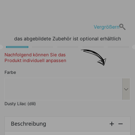
Vergrößern
das abgebildete Zubehör ist optional erhältlich
Nachfolgend können Sie das
Produkt individuell anpassen
Nachfolgend können Sie das Produkt i
Farbe
Dusty Lilac (dlil)
Beschreibung

