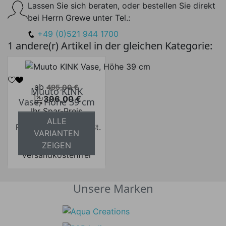
Lassen Sie sich beraten, oder bestellen Sie direkt
bei Herrn Grewe unter Tel.:
+49 (0)521 944 1700
1 andere(r) Artikel in der gleichen Kategorie:
Verkaufspreis
ab
495,00 €
Muuto KINK
396,00 €
Vase, Höhe 39 cm
Preis
Ihr Spar-Preis
ALLE
Preise inkl. ges. MwSt.
VARIANTEN
absolut
ZEIGEN
versandkostenfrei
Unsere Marken