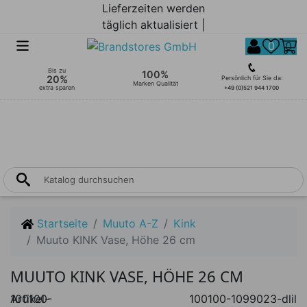
Lieferzeiten werden
täglich aktualisiert |
0
0
Bis zu
100%
20%
Persönlich für Sie da:
Marken Qualität
extra sparen
+49 (0)521 944 1700
Startseite
Muuto A-Z
Kink
Muuto KINK Vase, Höhe 26 cm
MUUTO KINK VASE, HÖHE 26 CM
Artikel-
100100-
100100-1099023-dlil