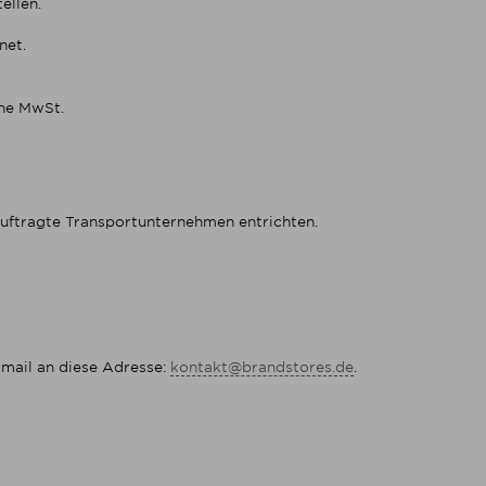
ellen.
net.
ene MwSt.
eauftragte Transportunternehmen entrichten.
-mail an diese Adresse:
kontakt@brandstores.de
.