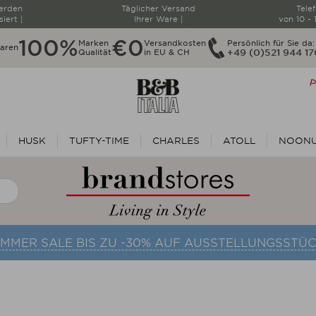
werden
Täglicher Versand
Tele
siert |
Ihrer Ware |
von 10 - 
100%
€0
Marken
Versandkosten
Persönlich für Sie da:
paren
Qualität
in EU & CH
+49 (0)521 944 1
HUSK
TUFTY-TIME
CHARLES
ATOLL
NOON
UMMER SALE BIS ZU -30% AUF AUSSTELLUNGSSTÜC