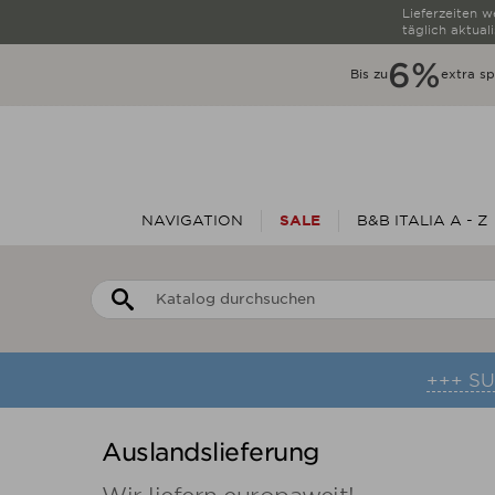
Lieferzeiten 
täglich aktuali
6%
Bis zu
extra s
NAVIGATION
SALE
B&B ITALIA A - Z
+++ S
Auslandslieferung