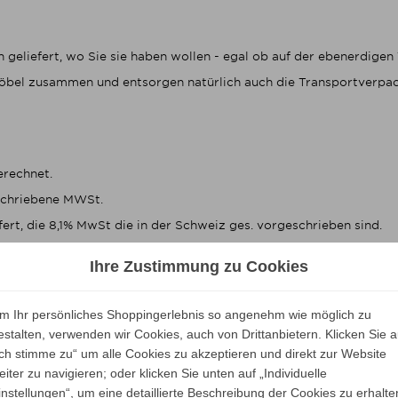
n geliefert, wo Sie sie haben wollen - egal ob auf der ebenerdig
 Möbel zusammen und entsorgen natürlich auch die Transportverpac
erechnet.
eschriebene MWSt.
fert, die 8,1% MwSt die in der Schweiz ges. vorgeschrieben sind.
zudem alle Zollgebühren für Sie.
Ihre Zustimmung zu Cookies
m Ihr persönliches Shoppingerlebnis so angenehm wie möglich zu
gen, liefern wir die Waren abzüglich der deutschen MwSt.
estalten, verwenden wir Cookies, auch von Drittanbietern. Klicken Sie a
d gesetzlich vorgeschriebene MwSt.
Ich stimme zu“ um alle Cookies zu akzeptieren und direkt zur Website
eiter zu navigieren; oder klicken Sie unten auf „Individuelle
-Länder
instellungen“, um eine detaillierte Beschreibung der Cookies zu erhalte