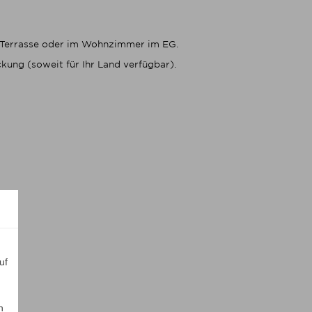
en Terrasse oder im Wohnzimmer im EG.
kung (soweit für Ihr Land verfügbar).
uf
n