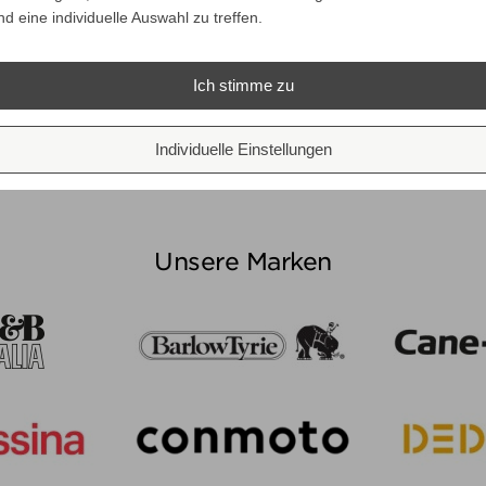
erechnet.
nd eine individuelle Auswahl zu treffen.
eschriebene MWSt..
efert, dann die in Ihrem Land ges. vorgeschiebene MwSt.
Ich stimme zu
Individuelle Einstellungen
rsteuer etc. müssen von Ihnen entrichtet werden.
Unsere Marken