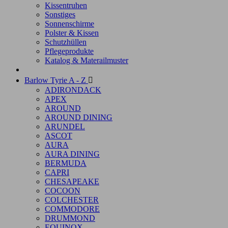
Kissentruhen
Sonstiges
Sonnenschirme
Polster & Kissen
Schutzhüllen
Pflegeprodukte
Katalog & Materailmuster
Barlow Tyrie A - Z

ADIRONDACK
APEX
AROUND
AROUND DINING
ARUNDEL
ASCOT
AURA
AURA DINING
BERMUDA
CAPRI
CHESAPEAKE
COCOON
COLCHESTER
COMMODORE
DRUMMOND
EQUINOX