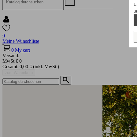
E
u
0
Meine Wunschliste
0
My cart
Versand:
MwSt
€ 0
Gesamt:
0,00 €
(inkl. MwSt.)
zum Warenkorb