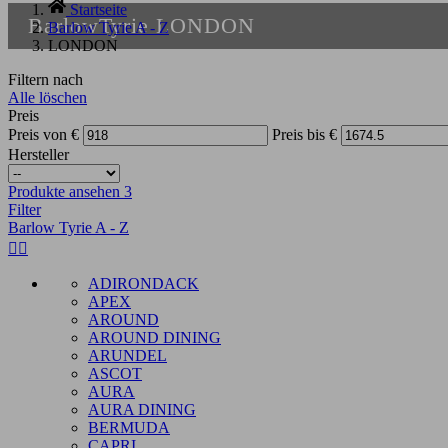
Startseite
BarlowTyrie LONDON
Barlow Tyrie A - Z
LONDON
Filtern nach
Alle löschen
Preis
Preis von
€
Preis bis
€
Hersteller
Produkte ansehen
3
Filter
Barlow Tyrie A - Z


ADIRONDACK
APEX
AROUND
AROUND DINING
ARUNDEL
ASCOT
AURA
AURA DINING
BERMUDA
CAPRI