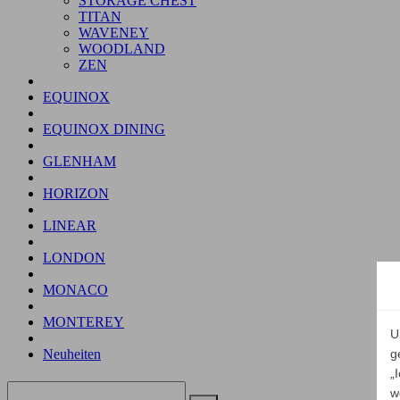
STORAGE CHEST
TITAN
WAVENEY
WOODLAND
ZEN
EQUINOX
EQUINOX DINING
GLENHAM
HORIZON
LINEAR
LONDON
MONACO
MONTEREY
U
Neuheiten
g
„
w