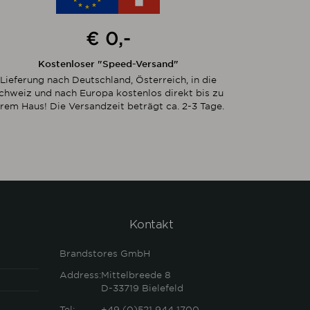
€ 0,-
Kostenloser "Speed-Versand"
Lieferung nach Deutschland, Österreich, in die
chweiz und nach Europa kostenlos direkt bis zu
hrem Haus! Die Versandzeit beträgt ca. 2-3 Tage.
Kontakt
Brandstores GmbH
Address:
Mittelbreede 8
D-33719
Bielefeld
Tel:
+49 (0)521 944 1700