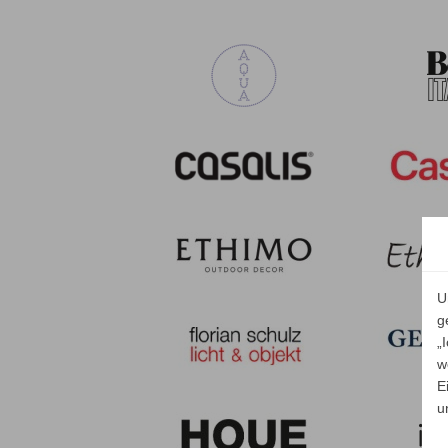
U
g
„
w
E
u