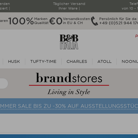
werden
Täglicher Versand
Tele
siert |
Ihrer Ware |
von 10 - 
100%
€0
Marken
Versandkosten
Persönlich für Sie da:
paren
Qualität
in EU & CH
+49 (0)521 944 1
HUSK
TUFTY-TIME
CHARLES
ATOLL
NOON
UMMER SALE BIS ZU -30% AUF AUSSTELLUNGSSTÜC